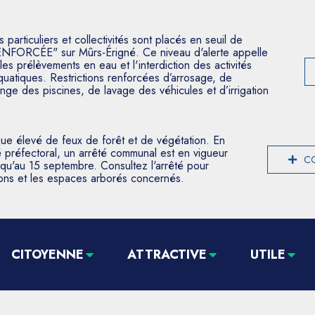
articuliers et collectivités sont placés en seuil de
ENFORCÉE" sur Mûrs-Érigné. Ce niveau d'alerte appelle
les prélèvements en eau et l'interdiction des activités
aquatiques. Restrictions renforcées d’arrosage, de
nge des piscines, de lavage des véhicules et d’irrigation
que élevé de feux de forêt et de végétation. En
 préfectoral, un arrêté communal est en vigueur
CO
usqu'au 15 septembre. Consultez l'arrêté pour
tions et les espaces arborés concernés.
CITOYENNE
ATTRACTIVE
UTILE