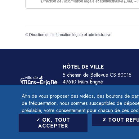
Direction de l’information légale et administrative (Dila) –
©
Direction de l’information légale et administrative
HÔTEL DE VILLE
5 chemin de Bellevue CS 80015
49610 Mûrs-Érigné
Tél.
02 41 79 78 77
Afin de vous proposer des vidéos, des boutons de part
HORAIRES :
de fréquentation, nous sommes susceptibles de déposer 
Du lundi au jeudi de 9h à 12h et de 14h à 
préalable, votre consentement pour chacun de ces coo
Le vendredi de 9h à 12h et de 14h à 16h.
OK, TOUT
TOUT REF
ACCEPTER