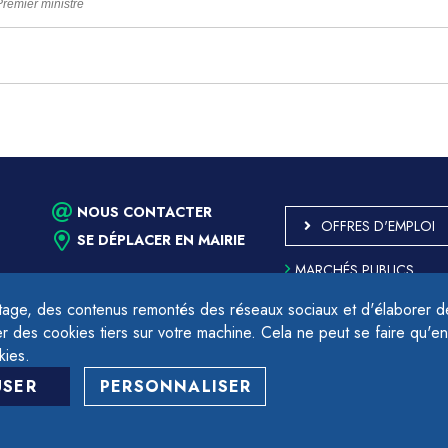
 Premier ministre
NOUS CONTACTER
OFFRES D'EMPLOI
SE DÉPLACER EN MAIRIE
MARCHÉS PUBLICS
ACCESSIBILITÉ - PARTIE
CONFORME
age, des contenus remontés des réseaux sociaux et d'élaborer des
PLAN DU SITE
des cookies tiers sur votre machine. Cela ne peut se faire qu'en
17h.
MENTIONS LÉGALES
kies.
CONTACTER LE DÉLÉGU
USER
PERSONNALISER
PROTECTION DES DON
GESTION DES COOKIES