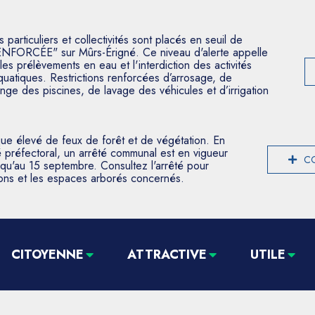
articuliers et collectivités sont placés en seuil de
ENFORCÉE" sur Mûrs-Érigné. Ce niveau d'alerte appelle
les prélèvements en eau et l'interdiction des activités
aquatiques. Restrictions renforcées d’arrosage, de
nge des piscines, de lavage des véhicules et d’irrigation
que élevé de feux de forêt et de végétation. En
 préfectoral, un arrêté communal est en vigueur
CO
usqu'au 15 septembre. Consultez l'arrêté pour
tions et les espaces arborés concernés.
CITOYENNE
ATTRACTIVE
UTILE