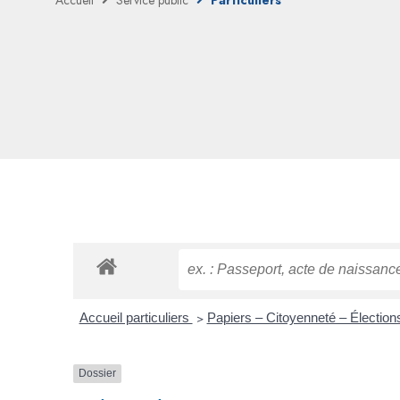
Accueil
Service public
Particuliers
Accueil particuliers
>
Papiers – Citoyenneté – Électio
Dossier