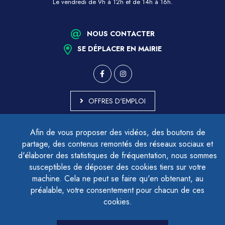
Le vendredi de 9h à 12h et de 14h à 16h.
NOUS CONTACTER
SE DÉPLACER EN MAIRIE
OFFRES D'EMPLOI
MARCHÉS PUBLICS
Afin de vous proposer des vidéos, des boutons de
ACCESSIBILITÉ - PARTIELLEMENT CONFORME
partage, des contenus remontés des réseaux sociaux et
PLAN DU SITE
d'élaborer des statistiques de fréquentation, nous sommes
MENTIONS LÉGALES
CONTACTER LE DÉLÉGUÉ À LA PROTECTION DES DONNÉES
susceptibles de déposer des cookies tiers sur votre
GESTION DES COOKIES
machine. Cela ne peut se faire qu'en obtenant, au
préalable, votre consentement pour chacun de ces
cookies.
LETTRE D'INFORMATION