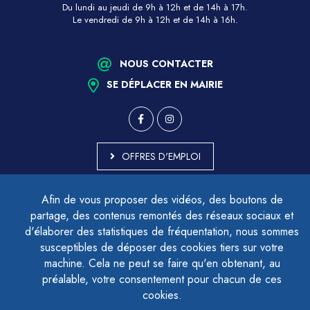
Du lundi au jeudi de 9h à 12h et de 14h à 17h.
Le vendredi de 9h à 12h et de 14h à 16h.
NOUS CONTACTER
SE DÉPLACER EN MAIRIE
OFFRES D'EMPLOI
MARCHÉS PUBLICS
Afin de vous proposer des vidéos, des boutons de
ACCESSIBILITÉ - PARTIELLEMENT CONFORME
partage, des contenus remontés des réseaux sociaux et
PLAN DU SITE
d'élaborer des statistiques de fréquentation, nous sommes
MENTIONS LÉGALES
CONTACTER LE DÉLÉGUÉ À LA PROTECTION DES DONNÉES
susceptibles de déposer des cookies tiers sur votre
GESTION DES COOKIES
machine. Cela ne peut se faire qu'en obtenant, au
préalable, votre consentement pour chacun de ces
cookies.