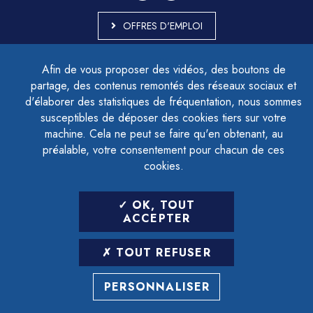
OFFRES D'EMPLOI
MARCHÉS PUBLICS
Afin de vous proposer des vidéos, des boutons de
ACCESSIBILITÉ - PARTIELLEMENT CONFORME
partage, des contenus remontés des réseaux sociaux et
PLAN DU SITE
d'élaborer des statistiques de fréquentation, nous sommes
MENTIONS LÉGALES
CONTACTER LE DÉLÉGUÉ À LA PROTECTION DES DONNÉES
susceptibles de déposer des cookies tiers sur votre
GESTION DES COOKIES
machine. Cela ne peut se faire qu'en obtenant, au
préalable, votre consentement pour chacun de ces
cookies.
LETTRE D'INFORMATION
OK, TOUT
SAISIR VOTRE ADRESSE E-MAIL
ACCEPTER
POUR VOUS INSCRIRE :
TOUT REFUSER
ARCHIVES
DÉSINSCRIPTION
PERSONNALISER