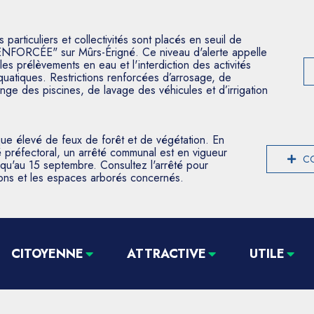
articuliers et collectivités sont placés en seuil de
ENFORCÉE" sur Mûrs-Érigné. Ce niveau d'alerte appelle
les prélèvements en eau et l'interdiction des activités
aquatiques. Restrictions renforcées d’arrosage, de
nge des piscines, de lavage des véhicules et d’irrigation
que élevé de feux de forêt et de végétation. En
 préfectoral, un arrêté communal est en vigueur
CO
usqu'au 15 septembre. Consultez l'arrêté pour
tions et les espaces arborés concernés.
CITOYENNE
ATTRACTIVE
UTILE