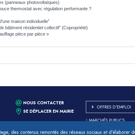
ires (panneaux photovoltaïques)
pouce thermostat avec régulation performante ?
une maison individuelle”
bâtiment résidentiel collectif” (Copropriété)
uffage pièce par pièce »
NOUS CONTACTER
OFFRES D'EMPLOI
SE DÉPLACER EN MAIRIE
MARCHÉS PUBLICS
ACCESSIBILITÉ - PARTIE
CONFORME
age, des contenus remontés des réseaux sociaux et d'élaborer des