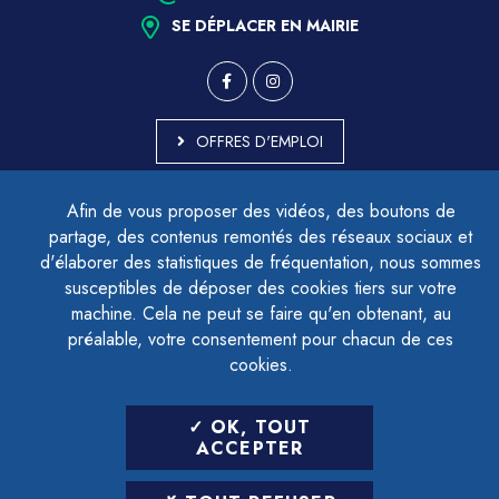
SE DÉPLACER EN MAIRIE
OFFRES D'EMPLOI
MARCHÉS PUBLICS
Afin de vous proposer des vidéos, des boutons de
ACCESSIBILITÉ - PARTIELLEMENT CONFORME
partage, des contenus remontés des réseaux sociaux et
PLAN DU SITE
d'élaborer des statistiques de fréquentation, nous sommes
MENTIONS LÉGALES
CONTACTER LE DÉLÉGUÉ À LA PROTECTION DES DONNÉES
susceptibles de déposer des cookies tiers sur votre
GESTION DES COOKIES
machine. Cela ne peut se faire qu'en obtenant, au
préalable, votre consentement pour chacun de ces
cookies.
LETTRE D'INFORMATION
OK, TOUT
SAISIR VOTRE ADRESSE E-MAIL
ACCEPTER
POUR VOUS INSCRIRE :