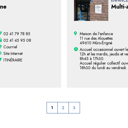
ENFANCE
ine
Multi-
02 41 79 78 85
Maison de l'enfance
11 rue des Alouettes
02 41 45 95 08
49610 Mûrs-Érigné
Courriel
Accueil occasionnel ouvert l
Site Internet
12h et les mardis, jeudis et 
8h45 à 17h30.
ITINÉRAIRE
Accueil régulier collectif ou
18h30 du lundi au vendredi.
1
2
3