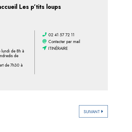
accueil Les p’tits loups
02 41 57 72 11
Contacter par mail
ITINÉRAIRE
e lundi de 8h à
vendredis de
vert de 7h30 à
SUIVANT