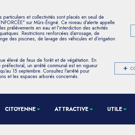
articuliers et collectivités sont placés en seuil de
ENFORCÉE" sur Mûrs-Érigné. Ce niveau d'alerte appelle
les prélèvements en eau et l'interdiction des activités
aquatiques. Restrictions renforcées d’arrosage, de
nge des piscines, de lavage des véhicules et d’irrigation
que élevé de feux de forêt et de végétation. En
 préfectoral, un arrêté communal est en vigueur
CO
usqu'au 15 septembre. Consultez l'arrêté pour
tions et les espaces arborés concernés.
CITOYENNE
ATTRACTIVE
UTILE