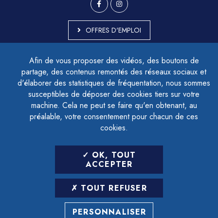
OFFRES D'EMPLOI
MARCHÉS PUBLICS
Afin de vous proposer des vidéos, des boutons de
ACCESSIBILITÉ - PARTIELLEMENT CONFORME
partage, des contenus remontés des réseaux sociaux et
PLAN DU SITE
d'élaborer des statistiques de fréquentation, nous sommes
MENTIONS LÉGALES
CONTACTER LE DÉLÉGUÉ À LA PROTECTION DES DONNÉES
susceptibles de déposer des cookies tiers sur votre
GESTION DES COOKIES
machine. Cela ne peut se faire qu'en obtenant, au
préalable, votre consentement pour chacun de ces
cookies.
LETTRE D'INFORMATION
OK, TOUT
SAISIR VOTRE ADRESSE E-MAIL
ACCEPTER
POUR VOUS INSCRIRE :
TOUT REFUSER
ARCHIVES
DÉSINSCRIPTION
PERSONNALISER