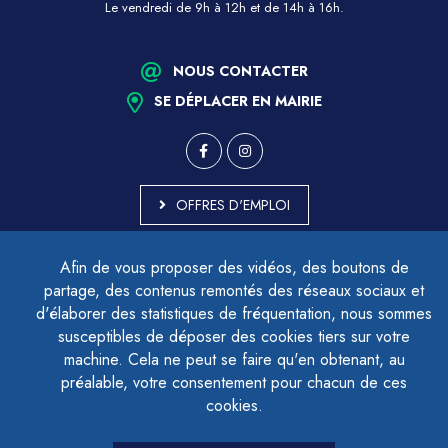
Le vendredi de 9h à 12h et de 14h à 16h.
NOUS CONTACTER
SE DÉPLACER EN MAIRIE
OFFRES D'EMPLOI
MARCHÉS PUBLICS
Afin de vous proposer des vidéos, des boutons de
ACCESSIBILITÉ - PARTIELLEMENT CONFORME
partage, des contenus remontés des réseaux sociaux et
PLAN DU SITE
d'élaborer des statistiques de fréquentation, nous sommes
MENTIONS LÉGALES
CONTACTER LE DÉLÉGUÉ À LA PROTECTION DES DONNÉES
susceptibles de déposer des cookies tiers sur votre
GESTION DES COOKIES
machine. Cela ne peut se faire qu'en obtenant, au
préalable, votre consentement pour chacun de ces
cookies.
LETTRE D'INFORMATION