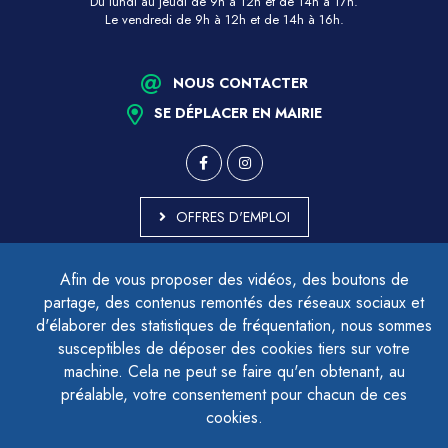
Du lundi au jeudi de 9h à 12h et de 14h à 17h.
Le vendredi de 9h à 12h et de 14h à 16h.
NOUS CONTACTER
SE DÉPLACER EN MAIRIE
OFFRES D'EMPLOI
MARCHÉS PUBLICS
Afin de vous proposer des vidéos, des boutons de
ACCESSIBILITÉ - PARTIELLEMENT CONFORME
partage, des contenus remontés des réseaux sociaux et
PLAN DU SITE
d'élaborer des statistiques de fréquentation, nous sommes
MENTIONS LÉGALES
CONTACTER LE DÉLÉGUÉ À LA PROTECTION DES DONNÉES
susceptibles de déposer des cookies tiers sur votre
GESTION DES COOKIES
machine. Cela ne peut se faire qu'en obtenant, au
préalable, votre consentement pour chacun de ces
cookies.