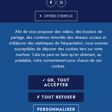
OFFRES D'EMPLOI
MARCHÉS PUBLICS
Afin de vous proposer des vidéos, des boutons de
ACCESSIBILITÉ - PARTIELLEMENT CONFORME
partage, des contenus remontés des réseaux sociaux et
PLAN DU SITE
d'élaborer des statistiques de fréquentation, nous sommes
MENTIONS LÉGALES
CONTACTER LE DÉLÉGUÉ À LA PROTECTION DES DONNÉES
susceptibles de déposer des cookies tiers sur votre
GESTION DES COOKIES
machine. Cela ne peut se faire qu'en obtenant, au
préalable, votre consentement pour chacun de ces
cookies.
LETTRE D'INFORMATION
OK, TOUT
SAISIR VOTRE ADRESSE E-MAIL
ACCEPTER
POUR VOUS INSCRIRE :
TOUT REFUSER
ARCHIVES
DÉSINSCRIPTION
PERSONNALISER