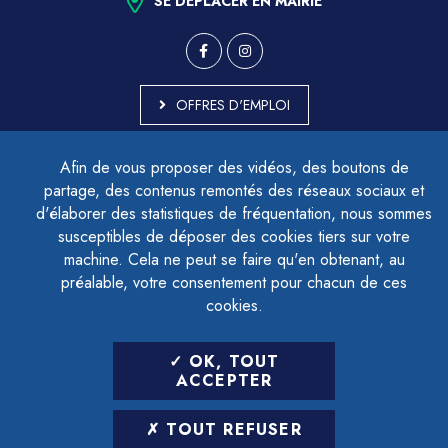
SE DÉPLACER EN MAIRIE
OFFRES D'EMPLOI
MARCHÉS PUBLICS
Afin de vous proposer des vidéos, des boutons de
ACCESSIBILITÉ - PARTIELLEMENT CONFORME
partage, des contenus remontés des réseaux sociaux et
PLAN DU SITE
d'élaborer des statistiques de fréquentation, nous sommes
MENTIONS LÉGALES
CONTACTER LE DÉLÉGUÉ À LA PROTECTION DES DONNÉES
susceptibles de déposer des cookies tiers sur votre
GESTION DES COOKIES
machine. Cela ne peut se faire qu'en obtenant, au
préalable, votre consentement pour chacun de ces
cookies.
LETTRE D'INFORMATION
OK, TOUT
SAISIR VOTRE ADRESSE E-MAIL
ACCEPTER
POUR VOUS INSCRIRE :
TOUT REFUSER