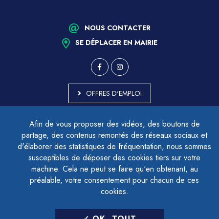
NOUS CONTACTER
SE DÉPLACER EN MAIRIE
OFFRES D'EMPLOI
MARCHÉS PUBLICS
Afin de vous proposer des vidéos, des boutons de
ACCESSIBILITÉ - PARTIELLEMENT CONFORME
partage, des contenus remontés des réseaux sociaux et
PLAN DU SITE
d'élaborer des statistiques de fréquentation, nous sommes
MENTIONS LÉGALES
CONTACTER LE DÉLÉGUÉ À LA PROTECTION DES DONNÉES
susceptibles de déposer des cookies tiers sur votre
GESTION DES COOKIES
machine. Cela ne peut se faire qu'en obtenant, au
préalable, votre consentement pour chacun de ces
cookies.
LETTRE D'INFORMATION
OK, TOUT