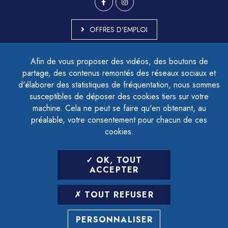
OFFRES D'EMPLOI
MARCHÉS PUBLICS
Afin de vous proposer des vidéos, des boutons de
ACCESSIBILITÉ - PARTIELLEMENT CONFORME
partage, des contenus remontés des réseaux sociaux et
PLAN DU SITE
d'élaborer des statistiques de fréquentation, nous sommes
MENTIONS LÉGALES
CONTACTER LE DÉLÉGUÉ À LA PROTECTION DES DONNÉES
susceptibles de déposer des cookies tiers sur votre
GESTION DES COOKIES
machine. Cela ne peut se faire qu'en obtenant, au
préalable, votre consentement pour chacun de ces
cookies.
LETTRE D'INFORMATION
OK, TOUT
SAISIR VOTRE ADRESSE E-MAIL
ACCEPTER
POUR VOUS INSCRIRE :
TOUT REFUSER
ARCHIVES
DÉSINSCRIPTION
PERSONNALISER