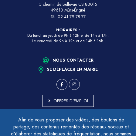
5 chemin de Bellevue CS 80015
49610 Mûrs-Érigné
Tél.
02 41 79 78 77
HORAIRES :
Du lundi au jeudi de 9h à 12h et de 14h à 17h.
Le vendredi de 9h à 12h et de 14h à 16h.
NOUS CONTACTER
SE DÉPLACER EN MAIRIE
OFFRES D'EMPLOI
MARCHÉS PUBLICS
Afin de vous proposer des vidéos, des boutons de
ACCESSIBILITÉ - PARTIELLEMENT CONFORME
partage, des contenus remontés des réseaux sociaux et
PLAN DU SITE
d'élaborer des statistiques de fréquentation, nous sommes
MENTIONS LÉGALES