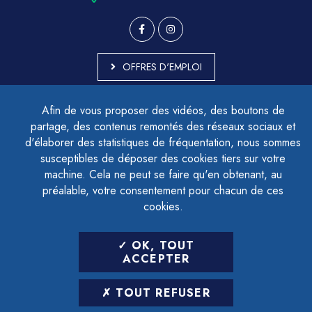
OFFRES D'EMPLOI
MARCHÉS PUBLICS
Afin de vous proposer des vidéos, des boutons de
ACCESSIBILITÉ - PARTIELLEMENT CONFORME
partage, des contenus remontés des réseaux sociaux et
PLAN DU SITE
d'élaborer des statistiques de fréquentation, nous sommes
MENTIONS LÉGALES
CONTACTER LE DÉLÉGUÉ À LA PROTECTION DES DONNÉES
susceptibles de déposer des cookies tiers sur votre
GESTION DES COOKIES
machine. Cela ne peut se faire qu'en obtenant, au
préalable, votre consentement pour chacun de ces
cookies.
LETTRE D'INFORMATION
OK, TOUT
SAISIR VOTRE ADRESSE E-MAIL
ACCEPTER
POUR VOUS INSCRIRE :
TOUT REFUSER