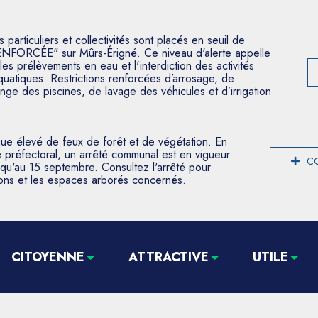
articuliers et collectivités sont placés en seuil de
ENFORCÉE" sur Mûrs-Érigné. Ce niveau d'alerte appelle
les prélèvements en eau et l'interdiction des activités
aquatiques. Restrictions renforcées d’arrosage, de
nge des piscines, de lavage des véhicules et d’irrigation
que élevé de feux de forêt et de végétation. En
 préfectoral, un arrêté communal est en vigueur
CO
usqu'au 15 septembre. Consultez l'arrêté pour
tions et les espaces arborés concernés.
CITOYENNE
ATTRACTIVE
UTILE