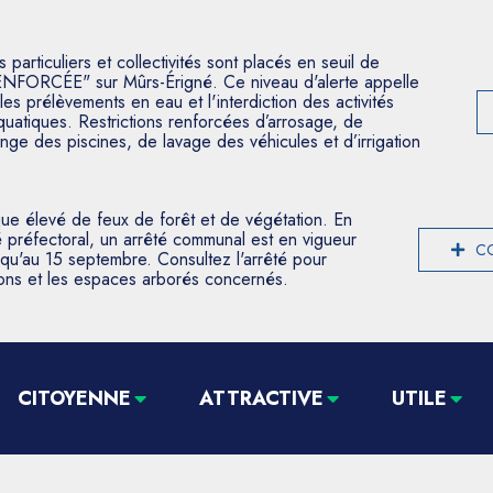
articuliers et collectivités sont placés en seuil de
ENFORCÉE" sur Mûrs-Érigné. Ce niveau d'alerte appelle
les prélèvements en eau et l'interdiction des activités
aquatiques. Restrictions renforcées d’arrosage, de
nge des piscines, de lavage des véhicules et d’irrigation
que élevé de feux de forêt et de végétation. En
 préfectoral, un arrêté communal est en vigueur
CO
usqu'au 15 septembre. Consultez l'arrêté pour
tions et les espaces arborés concernés.
CITOYENNE
ATTRACTIVE
UTILE