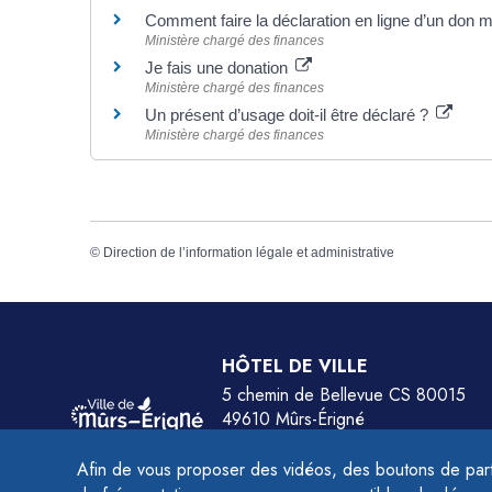
Comment faire la déclaration en ligne d’un don 
Ministère chargé des finances
Je fais une donation
Ministère chargé des finances
Un présent d’usage doit-il être déclaré ?
Ministère chargé des finances
©
Direction de l’information légale et administrative
HÔTEL DE VILLE
5 chemin de Bellevue CS 80015
49610 Mûrs-Érigné
Tél.
02 41 79 78 77
Afin de vous proposer des vidéos, des boutons de part
HORAIRES :