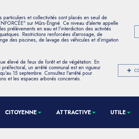
articuliers et collectivités sont placés en seuil de
ENFORCÉE" sur Mûrs-Érigné. Ce niveau d'alerte appelle
les prélèvements en eau et l'interdiction des activités
aquatiques. Restrictions renforcées d’arrosage, de
nge des piscines, de lavage des véhicules et d’irrigation
que élevé de feux de forêt et de végétation. En
 préfectoral, un arrêté communal est en vigueur
CO
usqu'au 15 septembre. Consultez l'arrêté pour
tions et les espaces arborés concernés.
CITOYENNE
ATTRACTIVE
UTILE