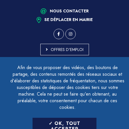
NOUS CONTACTER
SE DÉPLACER EN MAIRIE
OFFRES D'EMPLOI
MARCHÉS PUBLICS
Afin de vous proposer des vidéos, des boutons de
ACCESSIBILITÉ - PARTIELLEMENT CONFORME
partage, des contenus remontés des réseaux sociaux et
PLAN DU SITE
d'élaborer des statistiques de fréquentation, nous sommes
MENTIONS LÉGALES
CONTACTER LE DÉLÉGUÉ À LA PROTECTION DES DONNÉES
susceptibles de déposer des cookies tiers sur votre
GESTION DES COOKIES
machine. Cela ne peut se faire qu'en obtenant, au
préalable, votre consentement pour chacun de ces
cookies.
LETTRE D'INFORMATION
OK, TOUT
SAISIR VOTRE ADRESSE E-MAIL
ACCEPTER