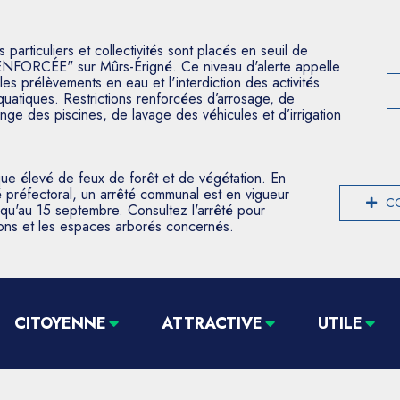
articuliers et collectivités sont placés en seuil de
ENFORCÉE" sur Mûrs-Érigné. Ce niveau d'alerte appelle
les prélèvements en eau et l'interdiction des activités
aquatiques. Restrictions renforcées d’arrosage, de
nge des piscines, de lavage des véhicules et d’irrigation
que élevé de feux de forêt et de végétation. En
 préfectoral, un arrêté communal est en vigueur
CO
usqu'au 15 septembre. Consultez l'arrêté pour
tions et les espaces arborés concernés.
CITOYENNE
ATTRACTIVE
UTILE