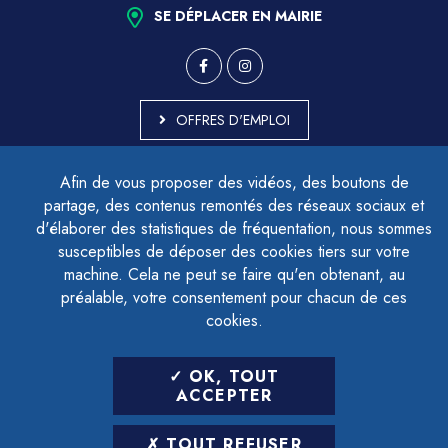
SE DÉPLACER EN MAIRIE
OFFRES D'EMPLOI
MARCHÉS PUBLICS
Afin de vous proposer des vidéos, des boutons de
ACCESSIBILITÉ - PARTIELLEMENT CONFORME
partage, des contenus remontés des réseaux sociaux et
PLAN DU SITE
d'élaborer des statistiques de fréquentation, nous sommes
MENTIONS LÉGALES
CONTACTER LE DÉLÉGUÉ À LA PROTECTION DES DONNÉES
susceptibles de déposer des cookies tiers sur votre
GESTION DES COOKIES
machine. Cela ne peut se faire qu'en obtenant, au
préalable, votre consentement pour chacun de ces
cookies.
LETTRE D'INFORMATION
OK, TOUT
SAISIR VOTRE ADRESSE E-MAIL
ACCEPTER
POUR VOUS INSCRIRE :
TOUT REFUSER