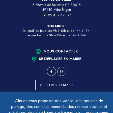
5 chemin de Bellevue CS 80015
49610 Mûrs-Érigné
Tél.
02 41 79 78 77
HORAIRES :
Du lundi au jeudi de 9h à 12h et de 14h à 17h.
Le vendredi de 9h à 12h et de 14h à 16h.
NOUS CONTACTER
SE DÉPLACER EN MAIRIE
OFFRES D'EMPLOI
MARCHÉS PUBLICS
Afin de vous proposer des vidéos, des boutons de
ACCESSIBILITÉ - PARTIELLEMENT CONFORME
partage, des contenus remontés des réseaux sociaux et
PLAN DU SITE
d'élaborer des statistiques de fréquentation, nous sommes
MENTIONS LÉGALES