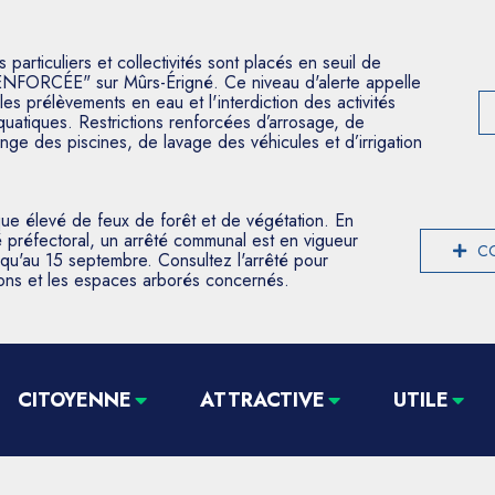
articuliers et collectivités sont placés en seuil de
ENFORCÉE" sur Mûrs-Érigné. Ce niveau d'alerte appelle
les prélèvements en eau et l'interdiction des activités
aquatiques. Restrictions renforcées d’arrosage, de
nge des piscines, de lavage des véhicules et d’irrigation
que élevé de feux de forêt et de végétation. En
 préfectoral, un arrêté communal est en vigueur
CO
usqu'au 15 septembre. Consultez l'arrêté pour
tions et les espaces arborés concernés.
CITOYENNE
ATTRACTIVE
UTILE