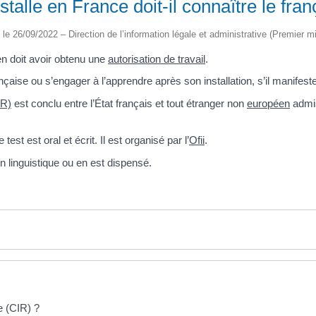
talle en France doit-il connaître le fran
é le 26/09/2022 – Direction de l’information légale et administrative (Premier mi
en doit avoir obtenu une
autorisation de travail
.
nçaise ou s’engager à l’apprendre après son installation, s’il manifest
IR)
est conclu entre l’État français et tout étranger non
européen
admis
st est oral et écrit. Il est organisé par l’
Ofii
.
on linguistique ou en est dispensé.
e (CIR) ?