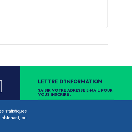
LETTRE D'INFORMATION
SAISIR VOTRE ADRESSE E-MAIL POUR
VOUS INSCRIRE :
LLEMENT
 statistiques
ARCHIVES
DÉSINSCRIPTION
 obtenant, au
É À LA