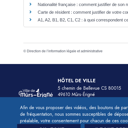
Nationalité française : comment justifier de son 
Carte de résident : comment justifier de votre c
A1, A2, B1, B2, C1, C2 : à quoi correspondent c
©
Direction de l’information légale et administrative
HÔTEL DE VILLE
5 chemin de Bellevue CS 80015
49610 Mûrs-Érigné
Tél.
02 41 79 78 77
Afin de vous proposer des vidéos, des boutons de part
HORAIRES :
de fréquentation, nous sommes susceptibles de déposer 
Du lundi au jeudi de 9h à 12h et de 14h à 
préalable, votre consentement pour chacun de ces coo
Le vendredi de 9h à 12h et de 14h à 16h.