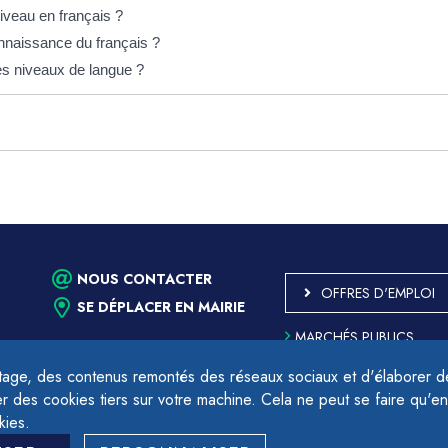
niveau en français ?
onnaissance du français ?
es niveaux de langue ?
NOUS CONTACTER
OFFRES D'EMPLOI
SE DÉPLACER EN MAIRIE
MARCHÉS PUBLICS
ACCESSIBILITÉ - PARTIE
CONFORME
age, des contenus remontés des réseaux sociaux et d'élaborer des
PLAN DU SITE
des cookies tiers sur votre machine. Cela ne peut se faire qu'en
17h.
MENTIONS LÉGALES
kies.
CONTACTER LE DÉLÉGU