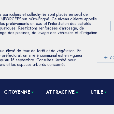
articuliers et collectivités sont placés en seuil de
ENFORCÉE" sur Mûrs-Érigné. Ce niveau d'alerte appelle
les prélèvements en eau et l'interdiction des activités
aquatiques. Restrictions renforcées d’arrosage, de
nge des piscines, de lavage des véhicules et d’irrigation
que élevé de feux de forêt et de végétation. En
 préfectoral, un arrêté communal est en vigueur
CO
usqu'au 15 septembre. Consultez l'arrêté pour
tions et les espaces arborés concernés.
CITOYENNE
ATTRACTIVE
UTILE