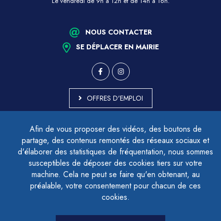
Le vendredi de 9h à 12h et de 14h à 16h.
NOUS CONTACTER
SE DÉPLACER EN MAIRIE
OFFRES D'EMPLOI
MARCHÉS PUBLICS
Afin de vous proposer des vidéos, des boutons de
ACCESSIBILITÉ - PARTIELLEMENT CONFORME
partage, des contenus remontés des réseaux sociaux et
PLAN DU SITE
d'élaborer des statistiques de fréquentation, nous sommes
MENTIONS LÉGALES
CONTACTER LE DÉLÉGUÉ À LA PROTECTION DES DONNÉES
susceptibles de déposer des cookies tiers sur votre
GESTION DES COOKIES
machine. Cela ne peut se faire qu'en obtenant, au
préalable, votre consentement pour chacun de ces
cookies.
LETTRE D'INFORMATION