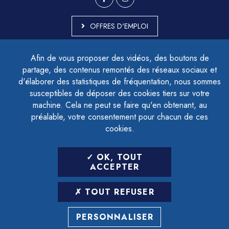
OFFRES D'EMPLOI
MARCHÉS PUBLICS
Afin de vous proposer des vidéos, des boutons de
ACCESSIBILITÉ - PARTIELLEMENT CONFORME
partage, des contenus remontés des réseaux sociaux et
PLAN DU SITE
d'élaborer des statistiques de fréquentation, nous sommes
MENTIONS LÉGALES
CONTACTER LE DÉLÉGUÉ À LA PROTECTION DES DONNÉES
susceptibles de déposer des cookies tiers sur votre
GESTION DES COOKIES
machine. Cela ne peut se faire qu'en obtenant, au
préalable, votre consentement pour chacun de ces
cookies.
LETTRE D'INFORMATION
OK, TOUT
SAISIR VOTRE ADRESSE E-MAIL
ACCEPTER
POUR VOUS INSCRIRE :
TOUT REFUSER
ARCHIVES
DÉSINSCRIPTION
PERSONNALISER