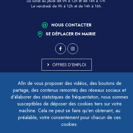
Du lundi au jeudi de 9h à 12h et de 14h à 17h.
Le vendredi de 9h à 12h et de 14h à 16h.
NOUS CONTACTER
SE DÉPLACER EN MAIRIE
OFFRES D'EMPLOI
MARCHÉS PUBLICS
Afin de vous proposer des vidéos, des boutons de
ACCESSIBILITÉ - PARTIELLEMENT CONFORME
partage, des contenus remontés des réseaux sociaux et
PLAN DU SITE
d'élaborer des statistiques de fréquentation, nous sommes
MENTIONS LÉGALES
CONTACTER LE DÉLÉGUÉ À LA PROTECTION DES DONNÉES
susceptibles de déposer des cookies tiers sur votre
GESTION DES COOKIES
machine. Cela ne peut se faire qu'en obtenant, au
préalable, votre consentement pour chacun de ces
cookies.