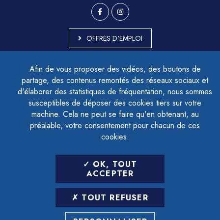
OFFRES D'EMPLOI
MARCHÉS PUBLICS
Afin de vous proposer des vidéos, des boutons de
ACCESSIBILITÉ - PARTIELLEMENT CONFORME
partage, des contenus remontés des réseaux sociaux et
PLAN DU SITE
d'élaborer des statistiques de fréquentation, nous sommes
MENTIONS LÉGALES
CONTACTER LE DÉLÉGUÉ À LA PROTECTION DES DONNÉES
susceptibles de déposer des cookies tiers sur votre
GESTION DES COOKIES
machine. Cela ne peut se faire qu'en obtenant, au
préalable, votre consentement pour chacun de ces
cookies.
LETTRE D'INFORMATION
OK, TOUT
SAISIR VOTRE ADRESSE E-MAIL
ACCEPTER
POUR VOUS INSCRIRE :
TOUT REFUSER
ARCHIVES
DÉSINSCRIPTION