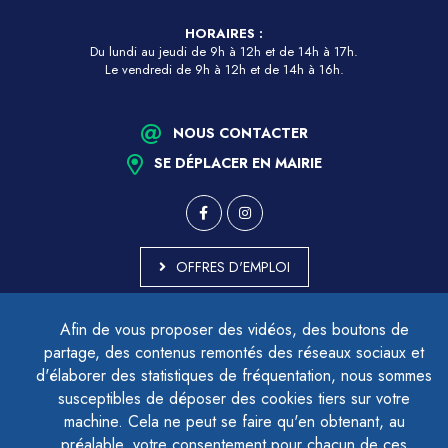
HORAIRES :
Du lundi au jeudi de 9h à 12h et de 14h à 17h.
Le vendredi de 9h à 12h et de 14h à 16h.
NOUS CONTACTER
SE DÉPLACER EN MAIRIE
OFFRES D'EMPLOI
MARCHÉS PUBLICS
Afin de vous proposer des vidéos, des boutons de
ACCESSIBILITÉ - PARTIELLEMENT CONFORME
partage, des contenus remontés des réseaux sociaux et
PLAN DU SITE
d'élaborer des statistiques de fréquentation, nous sommes
MENTIONS LÉGALES
CONTACTER LE DÉLÉGUÉ À LA PROTECTION DES DONNÉES
susceptibles de déposer des cookies tiers sur votre
GESTION DES COOKIES
machine. Cela ne peut se faire qu'en obtenant, au
préalable, votre consentement pour chacun de ces