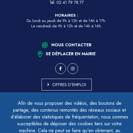
Tél.
02 41 79 78 77
HORAIRES :
Du lundi au jeudi de 9h à 12h et de 14h à 17h.
Le vendredi de 9h à 12h et de 14h à 16h.
NOUS CONTACTER
SE DÉPLACER EN MAIRIE
OFFRES D'EMPLOI
MARCHÉS PUBLICS
Afin de vous proposer des vidéos, des boutons de
ACCESSIBILITÉ - PARTIELLEMENT CONFORME
partage, des contenus remontés des réseaux sociaux et
PLAN DU SITE
d'élaborer des statistiques de fréquentation, nous sommes
MENTIONS LÉGALES
CONTACTER LE DÉLÉGUÉ À LA PROTECTION DES DONNÉES
susceptibles de déposer des cookies tiers sur votre
GESTION DES COOKIES
machine. Cela ne peut se faire qu'en obtenant, au