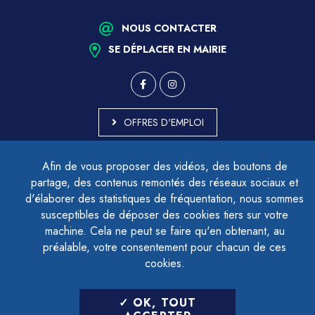
NOUS CONTACTER
SE DÉPLACER EN MAIRIE
OFFRES D'EMPLOI
MARCHÉS PUBLICS
Afin de vous proposer des vidéos, des boutons de
ACCESSIBILITÉ - PARTIELLEMENT CONFORME
partage, des contenus remontés des réseaux sociaux et
PLAN DU SITE
d'élaborer des statistiques de fréquentation, nous sommes
MENTIONS LÉGALES
CONTACTER LE DÉLÉGUÉ À LA PROTECTION DES DONNÉES
susceptibles de déposer des cookies tiers sur votre
GESTION DES COOKIES
machine. Cela ne peut se faire qu'en obtenant, au
préalable, votre consentement pour chacun de ces
cookies.
LETTRE D'INFORMATION
OK, TOUT
SAISIR VOTRE ADRESSE E-MAIL