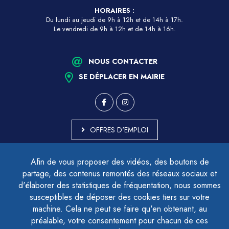
HORAIRES :
Du lundi au jeudi de 9h à 12h et de 14h à 17h.
Le vendredi de 9h à 12h et de 14h à 16h.
NOUS CONTACTER
SE DÉPLACER EN MAIRIE
OFFRES D'EMPLOI
MARCHÉS PUBLICS
Afin de vous proposer des vidéos, des boutons de
ACCESSIBILITÉ - PARTIELLEMENT CONFORME
partage, des contenus remontés des réseaux sociaux et
PLAN DU SITE
d'élaborer des statistiques de fréquentation, nous sommes
MENTIONS LÉGALES
CONTACTER LE DÉLÉGUÉ À LA PROTECTION DES DONNÉES
susceptibles de déposer des cookies tiers sur votre
GESTION DES COOKIES
machine. Cela ne peut se faire qu'en obtenant, au
préalable, votre consentement pour chacun de ces