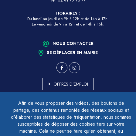
Tél.
02 41 79 78 77
HORAIRES :
Du lundi au jeudi de 9h à 12h et de 14h à 17h.
Le vendredi de 9h à 12h et de 14h à 16h.
NOUS CONTACTER
SE DÉPLACER EN MAIRIE
OFFRES D'EMPLOI
MARCHÉS PUBLICS
Afin de vous proposer des vidéos, des boutons de
ACCESSIBILITÉ - PARTIELLEMENT CONFORME
partage, des contenus remontés des réseaux sociaux et
PLAN DU SITE
d'élaborer des statistiques de fréquentation, nous sommes
MENTIONS LÉGALES
CONTACTER LE DÉLÉGUÉ À LA PROTECTION DES DONNÉES
susceptibles de déposer des cookies tiers sur votre
GESTION DES COOKIES
machine. Cela ne peut se faire qu'en obtenant, au