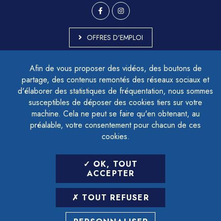
OFFRES D'EMPLOI
MARCHÉS PUBLICS
Afin de vous proposer des vidéos, des boutons de
ACCESSIBILITÉ - PARTIELLEMENT CONFORME
partage, des contenus remontés des réseaux sociaux et
PLAN DU SITE
d'élaborer des statistiques de fréquentation, nous sommes
MENTIONS LÉGALES
CONTACTER LE DÉLÉGUÉ À LA PROTECTION DES DONNÉES
susceptibles de déposer des cookies tiers sur votre
GESTION DES COOKIES
machine. Cela ne peut se faire qu'en obtenant, au
préalable, votre consentement pour chacun de ces
cookies.
LETTRE D'INFORMATION
OK, TOUT
SAISIR VOTRE ADRESSE E-MAIL
ACCEPTER
POUR VOUS INSCRIRE :
TOUT REFUSER
ARCHIVES
DÉSINSCRIPTION