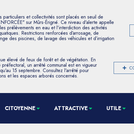
articuliers et collectivités sont placés en seuil de
ENFORCÉE" sur Mûrs-Érigné. Ce niveau d'alerte appelle
les prélèvements en eau et l'interdiction des activités
aquatiques. Restrictions renforcées d’arrosage, de
nge des piscines, de lavage des véhicules et d’irrigation
que élevé de feux de forêt et de végétation. En
 préfectoral, un arrêté communal est en vigueur
CO
usqu'au 15 septembre. Consultez l'arrêté pour
tions et les espaces arborés concernés.
CITOYENNE
ATTRACTIVE
UTILE