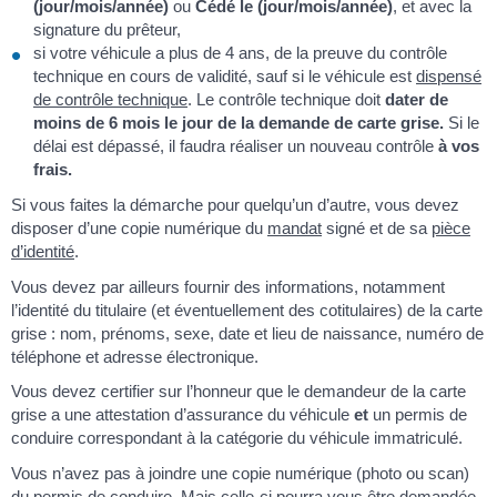
(jour/mois/année)
ou
Cédé le (jour/mois/année)
, et avec la
signature du prêteur,
si votre véhicule a plus de 4 ans, de la preuve du contrôle
technique en cours de validité, sauf si le véhicule est
dispensé
de contrôle technique
. Le contrôle technique doit
dater de
moins de 6 mois le jour de la demande de carte grise.
Si le
délai est dépassé, il faudra réaliser un nouveau contrôle
à vos
frais.
Si vous faites la démarche pour quelqu’un d’autre, vous devez
disposer d’une copie numérique du
mandat
signé et de sa
pièce
d’identité
.
Vous devez par ailleurs fournir des informations, notamment
l’identité du titulaire (et éventuellement des cotitulaires) de la carte
grise : nom, prénoms, sexe, date et lieu de naissance, numéro de
téléphone et adresse électronique.
Vous devez certifier sur l’honneur que le demandeur de la carte
grise a une attestation d’assurance du véhicule
et
un permis de
conduire correspondant à la catégorie du véhicule immatriculé.
Vous n’avez pas à joindre une copie numérique (photo ou scan)
du permis de conduire. Mais celle-ci pourra vous être demandée