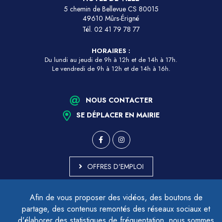
5 chemin de Bellevue CS 80015
49610 Mûrs-Érigné
Tél.
02 41 79 78 77
HORAIRES :
Du lundi au jeudi de 9h à 12h et de 14h à 17h.
Le vendredi de 9h à 12h et de 14h à 16h.
NOUS CONTACTER
SE DÉPLACER EN MAIRIE
OFFRES D'EMPLOI
MARCHÉS PUBLICS
Afin de vous proposer des vidéos, des boutons de
ACCESSIBILITÉ - PARTIELLEMENT CONFORME
partage, des contenus remontés des réseaux sociaux et
PLAN DU SITE
d'élaborer des statistiques de fréquentation, nous sommes
MENTIONS LÉGALES