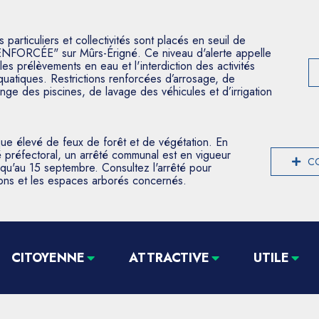
articuliers et collectivités sont placés en seuil de
ENFORCÉE" sur Mûrs-Érigné. Ce niveau d'alerte appelle
les prélèvements en eau et l'interdiction des activités
aquatiques. Restrictions renforcées d’arrosage, de
nge des piscines, de lavage des véhicules et d’irrigation
que élevé de feux de forêt et de végétation. En
 préfectoral, un arrêté communal est en vigueur
CO
usqu'au 15 septembre. Consultez l'arrêté pour
tions et les espaces arborés concernés.
CITOYENNE
ATTRACTIVE
UTILE