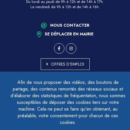
Du lundi au jeudi de 9h à 12h et de 14h à 17h.
Le vendredi de 9h à 12h et de 14h à 16h.
NOUS CONTACTER
SE DÉPLACER EN MAIRIE
OFFRES D'EMPLOI
MARCHÉS PUBLICS
Afin de vous proposer des vidéos, des boutons de
ACCESSIBILITÉ - PARTIELLEMENT CONFORME
partage, des contenus remontés des réseaux sociaux et
PLAN DU SITE
d'élaborer des statistiques de fréquentation, nous sommes
MENTIONS LÉGALES
CONTACTER LE DÉLÉGUÉ À LA PROTECTION DES DONNÉES
susceptibles de déposer des cookies tiers sur votre
GESTION DES COOKIES
machine. Cela ne peut se faire qu'en obtenant, au
préalable, votre consentement pour chacun de ces
cookies.