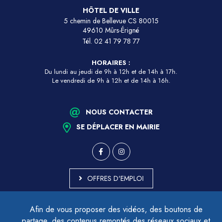
HÔTEL DE VILLE
5 chemin de Bellevue CS 80015
49610 Mûrs-Érigné
Tél.
02 41 79 78 77
HORAIRES :
Du lundi au jeudi de 9h à 12h et de 14h à 17h.
Le vendredi de 9h à 12h et de 14h à 16h.
NOUS CONTACTER
SE DÉPLACER EN MAIRIE
OFFRES D'EMPLOI
MARCHÉS PUBLICS
Afin de vous proposer des vidéos, des boutons de
ACCESSIBILITÉ - PARTIELLEMENT CONFORME
partage, des contenus remontés des réseaux sociaux et
PLAN DU SITE