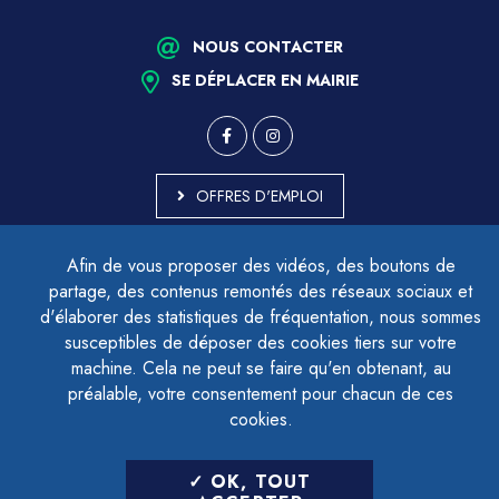
NOUS CONTACTER
SE DÉPLACER EN MAIRIE
OFFRES D'EMPLOI
MARCHÉS PUBLICS
Afin de vous proposer des vidéos, des boutons de
ACCESSIBILITÉ - PARTIELLEMENT CONFORME
partage, des contenus remontés des réseaux sociaux et
PLAN DU SITE
d'élaborer des statistiques de fréquentation, nous sommes
MENTIONS LÉGALES
CONTACTER LE DÉLÉGUÉ À LA PROTECTION DES DONNÉES
susceptibles de déposer des cookies tiers sur votre
GESTION DES COOKIES
machine. Cela ne peut se faire qu'en obtenant, au
préalable, votre consentement pour chacun de ces
cookies.
LETTRE D'INFORMATION
OK, TOUT
SAISIR VOTRE ADRESSE E-MAIL