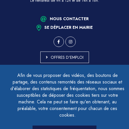
Le vendredi de 9h à 12h et de 14h à 16h.
NOUS CONTACTER
SE DÉPLACER EN MAIRIE
OFFRES D'EMPLOI
MARCHÉS PUBLICS
Afin de vous proposer des vidéos, des boutons de
ACCESSIBILITÉ - PARTIELLEMENT CONFORME
partage, des contenus remontés des réseaux sociaux et
PLAN DU SITE
d'élaborer des statistiques de fréquentation, nous sommes
MENTIONS LÉGALES
CONTACTER LE DÉLÉGUÉ À LA PROTECTION DES DONNÉES
susceptibles de déposer des cookies tiers sur votre
GESTION DES COOKIES
machine. Cela ne peut se faire qu'en obtenant, au
préalable, votre consentement pour chacun de ces
cookies.
LETTRE D'INFORMATION