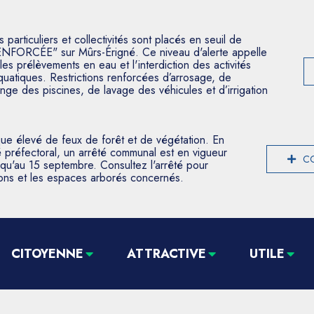
articuliers et collectivités sont placés en seuil de
ENFORCÉE" sur Mûrs-Érigné. Ce niveau d'alerte appelle
les prélèvements en eau et l'interdiction des activités
aquatiques. Restrictions renforcées d’arrosage, de
nge des piscines, de lavage des véhicules et d’irrigation
que élevé de feux de forêt et de végétation. En
 préfectoral, un arrêté communal est en vigueur
CO
usqu'au 15 septembre. Consultez l'arrêté pour
tions et les espaces arborés concernés.
CITOYENNE
ATTRACTIVE
UTILE