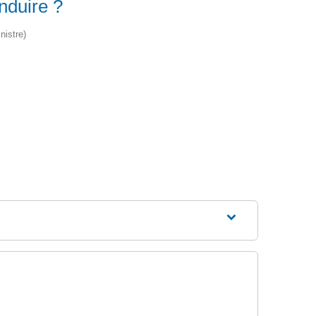
nduire ?
nistre)