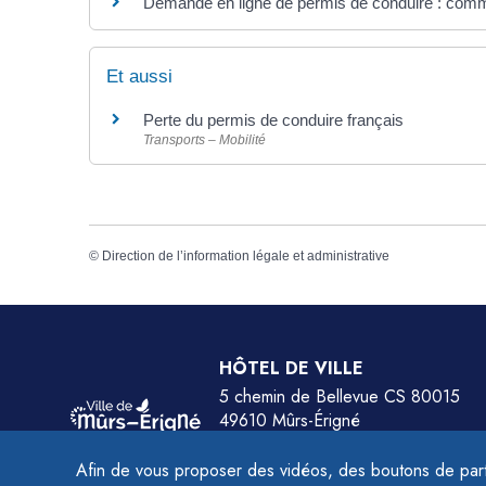
Demande en ligne de permis de conduire : comm
Et aussi
Perte du permis de conduire français
Transports – Mobilité
©
Direction de l’information légale et administrative
HÔTEL DE VILLE
5 chemin de Bellevue CS 80015
49610 Mûrs-Érigné
Tél.
02 41 79 78 77
Afin de vous proposer des vidéos, des boutons de part
HORAIRES :