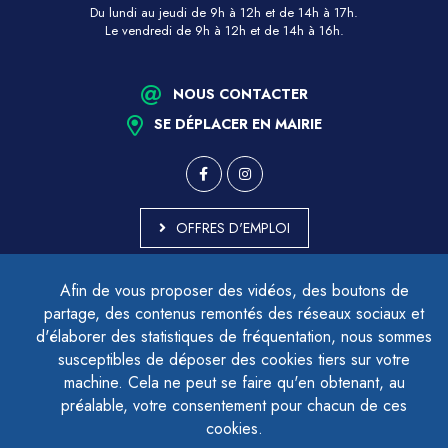
Du lundi au jeudi de 9h à 12h et de 14h à 17h.
Le vendredi de 9h à 12h et de 14h à 16h.
NOUS CONTACTER
SE DÉPLACER EN MAIRIE
OFFRES D'EMPLOI
MARCHÉS PUBLICS
Afin de vous proposer des vidéos, des boutons de
ACCESSIBILITÉ - PARTIELLEMENT CONFORME
partage, des contenus remontés des réseaux sociaux et
PLAN DU SITE
d'élaborer des statistiques de fréquentation, nous sommes
MENTIONS LÉGALES
CONTACTER LE DÉLÉGUÉ À LA PROTECTION DES DONNÉES
susceptibles de déposer des cookies tiers sur votre
GESTION DES COOKIES
machine. Cela ne peut se faire qu'en obtenant, au
préalable, votre consentement pour chacun de ces
cookies.