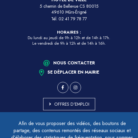
5 chemin de Bellevue CS 80015
49610 Mûrs-Érigné
Tél.
02 41 79 78 77
HORAIRES :
Du lundi au jeudi de 9h à 12h et de 14h à 17h.
Le vendredi de 9h à 12h et de 14h à 16h.
NOUS CONTACTER
SE DÉPLACER EN MAIRIE
OFFRES D'EMPLOI
MARCHÉS PUBLICS
Afin de vous proposer des vidéos, des boutons de
ACCESSIBILITÉ - PARTIELLEMENT CONFORME
partage, des contenus remontés des réseaux sociaux et
PLAN DU SITE
d'élaborer des statistiques de fréquentation, nous sommes
MENTIONS LÉGALES