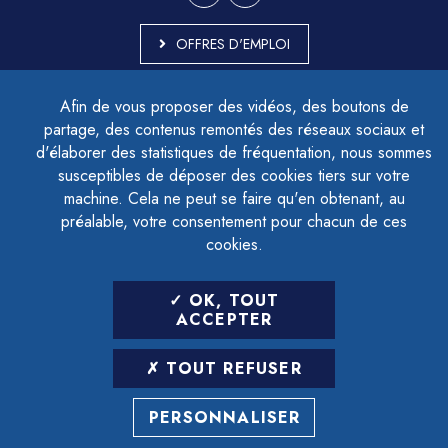
OFFRES D'EMPLOI
MARCHÉS PUBLICS
Afin de vous proposer des vidéos, des boutons de
ACCESSIBILITÉ - PARTIELLEMENT CONFORME
partage, des contenus remontés des réseaux sociaux et
PLAN DU SITE
d'élaborer des statistiques de fréquentation, nous sommes
MENTIONS LÉGALES
CONTACTER LE DÉLÉGUÉ À LA PROTECTION DES DONNÉES
susceptibles de déposer des cookies tiers sur votre
GESTION DES COOKIES
machine. Cela ne peut se faire qu'en obtenant, au
préalable, votre consentement pour chacun de ces
cookies.
LETTRE D'INFORMATION
OK, TOUT
SAISIR VOTRE ADRESSE E-MAIL
ACCEPTER
POUR VOUS INSCRIRE :
TOUT REFUSER
ARCHIVES
DÉSINSCRIPTION
PERSONNALISER