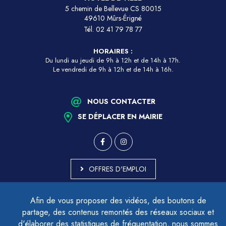
5 chemin de Bellevue CS 80015
49610 Mûrs-Érigné
Tél.
02 41 79 78 77
HORAIRES :
Du lundi au jeudi de 9h à 12h et de 14h à 17h.
Le vendredi de 9h à 12h et de 14h à 16h.
NOUS CONTACTER
SE DÉPLACER EN MAIRIE
OFFRES D'EMPLOI
MARCHÉS PUBLICS
Afin de vous proposer des vidéos, des boutons de
ACCESSIBILITÉ - PARTIELLEMENT CONFORME
partage, des contenus remontés des réseaux sociaux et
PLAN DU SITE
d'élaborer des statistiques de fréquentation, nous sommes
MENTIONS LÉGALES