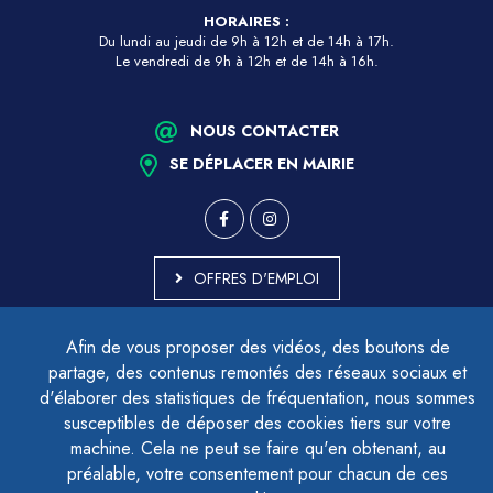
HORAIRES :
Du lundi au jeudi de 9h à 12h et de 14h à 17h.
Le vendredi de 9h à 12h et de 14h à 16h.
NOUS CONTACTER
SE DÉPLACER EN MAIRIE
OFFRES D'EMPLOI
MARCHÉS PUBLICS
Afin de vous proposer des vidéos, des boutons de
ACCESSIBILITÉ - PARTIELLEMENT CONFORME
partage, des contenus remontés des réseaux sociaux et
PLAN DU SITE
d'élaborer des statistiques de fréquentation, nous sommes
MENTIONS LÉGALES
CONTACTER LE DÉLÉGUÉ À LA PROTECTION DES DONNÉES
susceptibles de déposer des cookies tiers sur votre
GESTION DES COOKIES
machine. Cela ne peut se faire qu'en obtenant, au
préalable, votre consentement pour chacun de ces